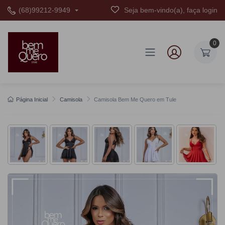
(68)99212-9949
Seja bem-vindo(a), faça login
0
Página Inicial
Camisola
Camisola Bem Me Quero em Tule