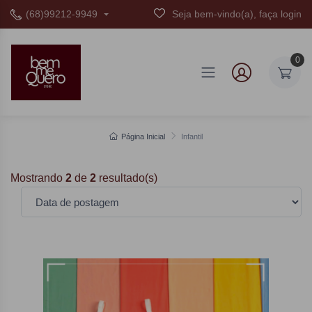
(68)99212-9949
Seja bem-vindo(a), faça login
0
Página Inicial
Infantil
Mostrando
2
de
2
resultado(s)